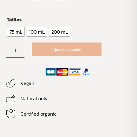
Tailles
75 mL
100 mL
200 mL
Ajouter au panier
Vegan
Natural only
Certified organic