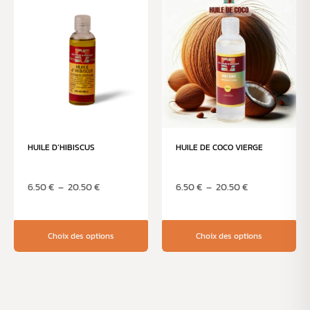
HUILE D’HIBISCUS
HUILE DE COCO VIERGE
6.50
€
–
20.50
€
6.50
€
–
20.50
€
Choix des options
Choix des options