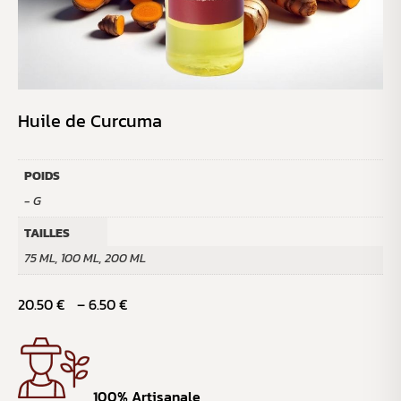
Huile de Curcuma
POIDS
- G
TAILLES
75 ML, 100 ML, 200 ML
20.50
€
–
6.50
€
100% Artisanale