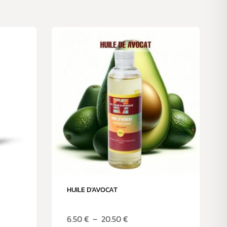
HUILE D’AVOCAT
6.50
€
–
20.50
€