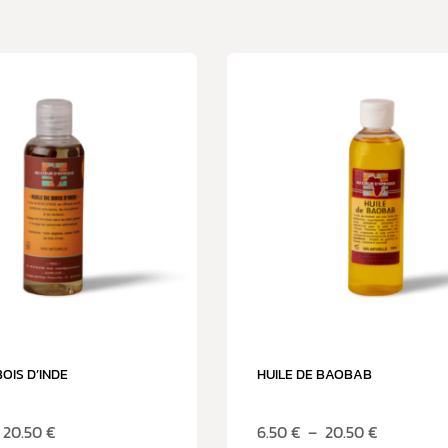
BOIS D’INDE
HUILE DE BAOBAB
20.50
€
6.50
€
–
20.50
€