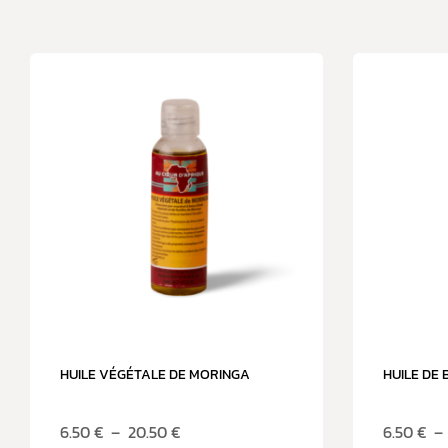
HUILE VÉGÉTALE DE MORINGA
HUILE DE 
6.50
€
–
20.50
€
6.50
€
–