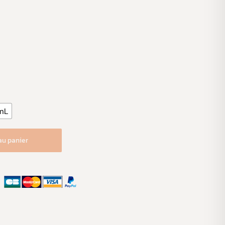
mL
au panier