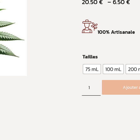
20.50
€
–
6.50
€
100% Artisanale
Tailles
75 mL
100 mL
200 
Ajouter 