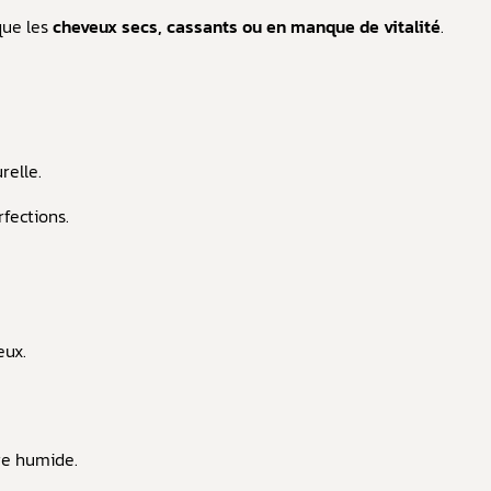
 que les
cheveux secs, cassants ou en manque de vitalité
.
relle.
rfections.
eux.
ge humide.