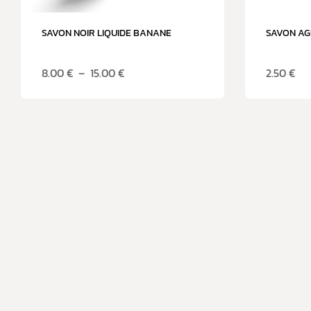
SAVON NOIR LIQUIDE BANANE
SAVON A
8.00
€
–
15.00
€
2.50
€