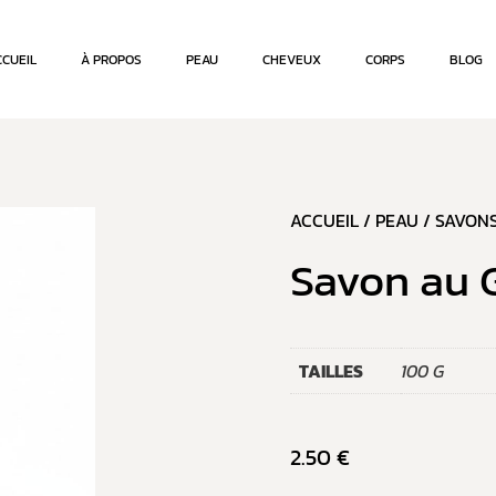
CCUEIL
À PROPOS
PEAU
CHEVEUX
CORPS
BLOG
ACCUEIL
/
PEAU
/
SAVON
Savon au 
TAILLES
100 G
2.50
€