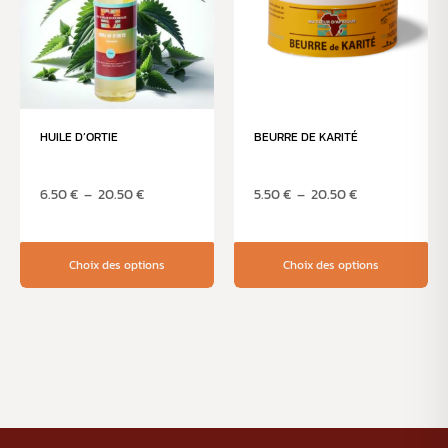
HUILE D’ORTIE
BEURRE DE KARITÉ
6.50
€
–
20.50
€
5.50
€
–
20.50
€
Choix des options
Choix des options