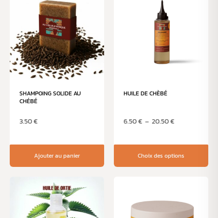
SHAMPOING SOLIDE AU
HUILE DE CHÈBÉ
CHÉBÉ
3.50
€
6.50
€
–
20.50
€
Ajouter au panier
Choix des options